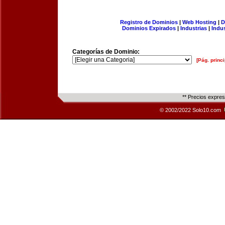
Registro de Dominios
|
Web Hosting
|
D
Dominios Expirados
|
Industrias
|
Indu
Categorías de Dominio:
[Pág. princi
** Precios expre
© 2002/2022 Solo10.com