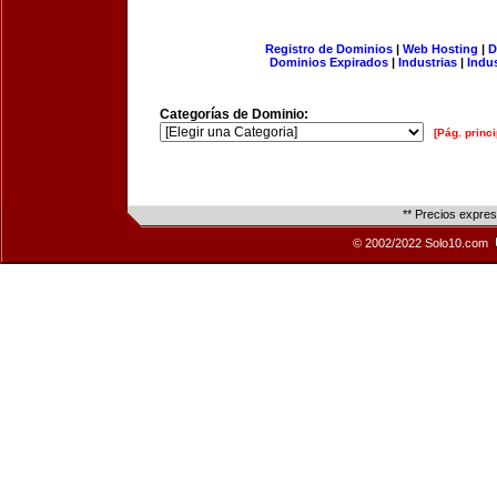
Registro de Dominios
|
Web Hosting
|
D
Dominios Expirados
|
Industrias
|
Indu
Categorías de Dominio:
[Pág. princi
** Precios expre
© 2002/2022 Solo10.com