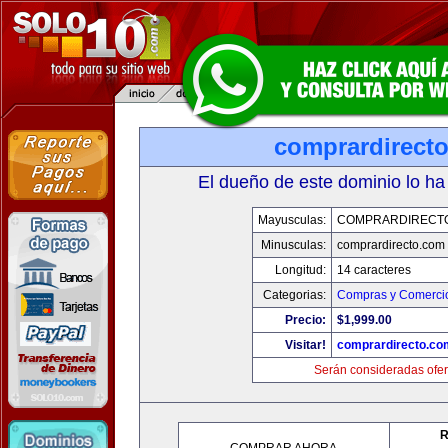
comprardirect
El dueño de este dominio lo ha
Mayusculas:
COMPRARDIRECT
Minusculas:
comprardirecto.com
Longitud:
14 caracteres
Categorias:
Compras y Comercio
Precio:
$1,999.00
Visitar!
comprardirecto.co
Serán consideradas ofer
R