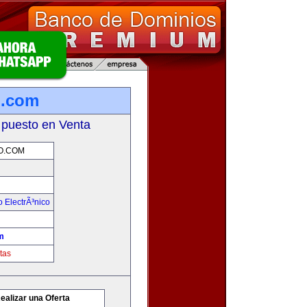
o.com
 puesto en Venta
O.COM
 ElectrÃ³nico
m
tas
ealizar una Oferta