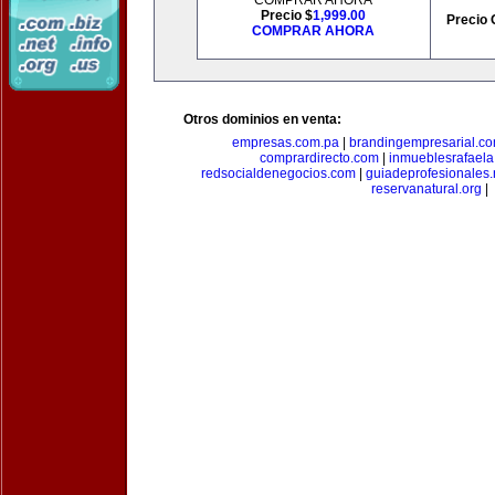
COMPRAR AHORA
Precio $
1,999.00
Precio 
COMPRAR AHORA
Otros dominios en venta:
empresas.com.pa
|
brandingempresarial.c
comprardirecto.com
|
inmueblesrafael
redsocialdenegocios.com
|
guiadeprofesionales.
reservanatural.org
|