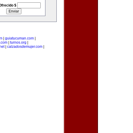
Ofrecido $
om
|
guiatucuman.com
|
a.com
|
turnos.org
|
net
|
calzadosdemujer.com
|