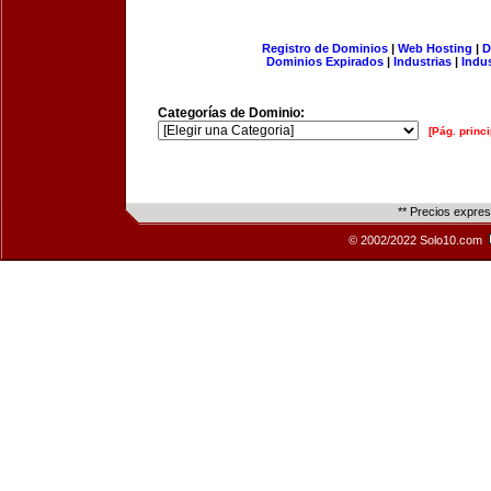
Registro de Dominios
|
Web Hosting
|
D
Dominios Expirados
|
Industrias
|
Indu
Categorías de Dominio:
[Pág. princi
** Precios expre
© 2002/2022 Solo10.com