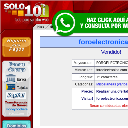
foroelectronic
Vendido!
Mayusculas:
FOROELECTRONIC
Minusculas:
foroelectronica.com
Longitud:
15 caracteres
Categorias:
Miscelaneas (varios
Precio:
Realizar una oferta
Visitar!
foroelectronica.co
Serán consideradas ofer