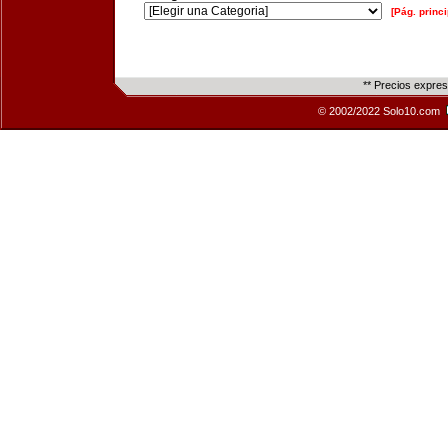
[Pág. princi
** Precios expre
© 2002/2022 Solo10.com