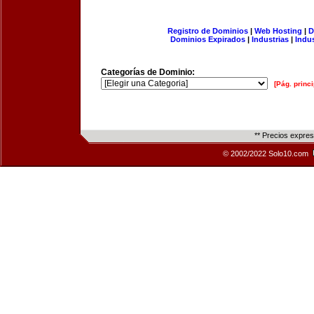
Registro de Dominios
|
Web Hosting
|
D
Dominios Expirados
|
Industrias
|
Indu
Categorías de Dominio:
[Pág. princi
** Precios expre
© 2002/2022 Solo10.com