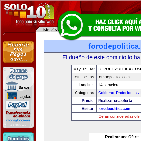
forodepolitic
El dueño de este dominio lo ha
Mayusculas:
FORODEPOLITICA.COM
Minusculas:
forodepolitica.com
Longitud:
14 caracteres
Categorias:
Gobierno
,
Profesiones y
Precio:
Realizar una oferta!
Visitar!
forodepolitica.com
Serán consideradas ofer
Realizar una Oferta