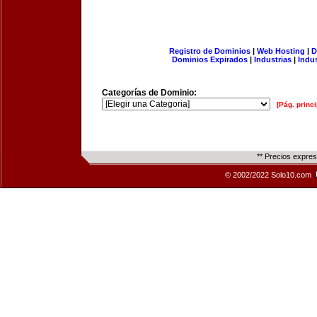
Registro de Dominios
|
Web Hosting
|
D
Dominios Expirados
|
Industrias
|
Indu
Categorías de Dominio:
[Pág. princi
** Precios expre
© 2002/2022 Solo10.com