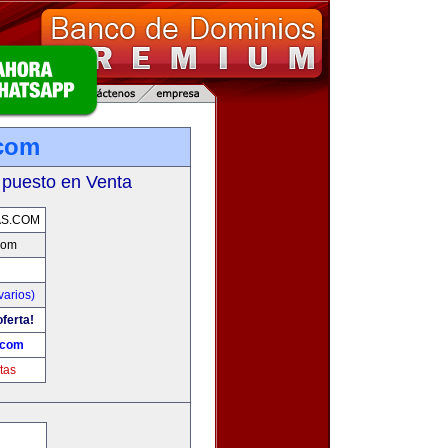
.com
 puesto en Venta
AS.COM
com
varios)
ferta!
.com
tas