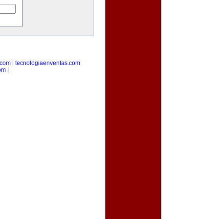
.com
|
tecnologiaenventas.com
om
|