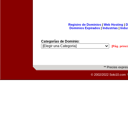
Registro de Dominios
|
Web Hosting
|
D
Dominios Expirados
|
Industrias
|
Indu
Categorías de Dominio:
[Pág. princi
** Precios expre
© 2002/2022 Solo10.com