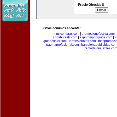
Precio Ofrecido $
Otros dominios en venta:
musicompras.com
|
promocionefectiva.com
|
zonabursatil.com
|
exportimportguide.com
|
f
guiadelinks.com
|
iprofesionales.com
|
maspromoci
paginaprofesional.com
|
barcelonapublicidad.co
rentadeinmuebles.co