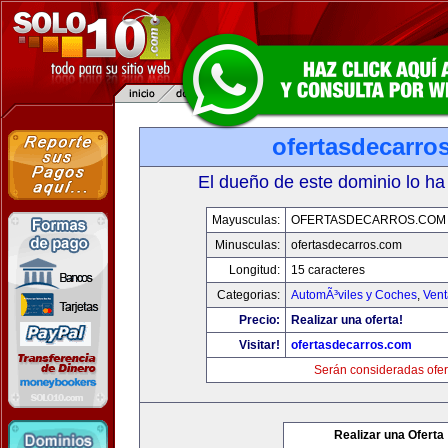
ofertasdecarro
El dueño de este dominio lo ha
Mayusculas:
OFERTASDECARROS.COM
Minusculas:
ofertasdecarros.com
Longitud:
15 caracteres
Categorias:
AutomÃ³viles y Coches
,
Vent
Precio:
Realizar una oferta!
Visitar!
ofertasdecarros.com
Serán consideradas ofer
Realizar una Oferta