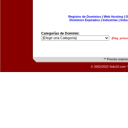
Registro de Dominios
|
Web Hosting
|
D
Dominios Expirados
|
Industrias
|
Indu
Categorías de Dominio:
[Pág. princi
** Precios expre
© 2002/2022 Solo10.com