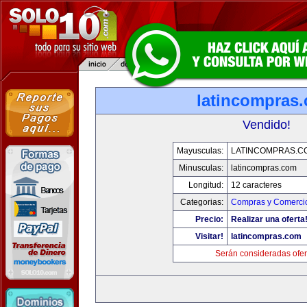
latincompras
Vendido!
Mayusculas:
LATINCOMPRAS.C
Minusculas:
latincompras.com
Longitud:
12 caracteres
Categorias:
Compras y Comercio
Precio:
Realizar una oferta
Visitar!
latincompras.com
Serán consideradas ofer