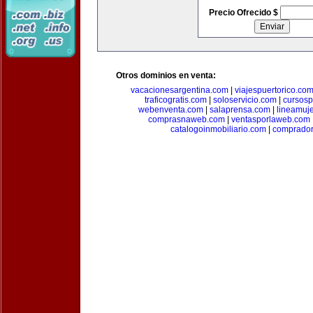
Precio Ofrecido $
Otros dominios en venta:
vacacionesargentina.com
|
viajespuertorico.co
traficogratis.com
|
soloservicio.com
|
cursosp
webenventa.com
|
salaprensa.com
|
lineamuj
comprasnaweb.com
|
ventasporlaweb.com
catalogoinmobiliario.com
|
comprador