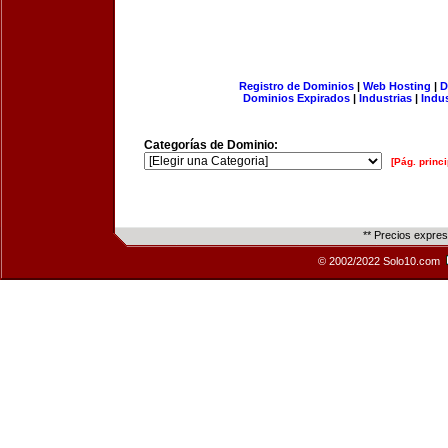
Registro de Dominios
|
Web Hosting
|
D
Dominios Expirados
|
Industrias
|
Indu
Categorías de Dominio:
[Pág. princi
** Precios expre
© 2002/2022 Solo10.com