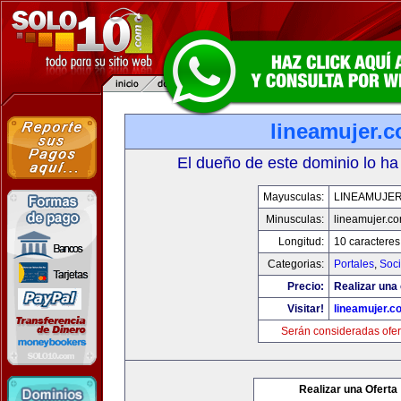
lineamujer.
El dueño de este dominio lo ha
Mayusculas:
LINEAMUJE
Minusculas:
lineamujer.c
Longitud:
10 caracteres
Categorias:
Portales
,
Soc
Precio:
Realizar una 
Visitar!
lineamujer.c
Serán consideradas ofer
Realizar una Oferta