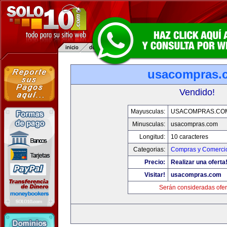
usacompras.
Vendido!
Mayusculas:
USACOMPRAS.CO
Minusculas:
usacompras.com
Longitud:
10 caracteres
Categorias:
Compras y Comercio
Precio:
Realizar una oferta
Visitar!
usacompras.com
Serán consideradas ofer