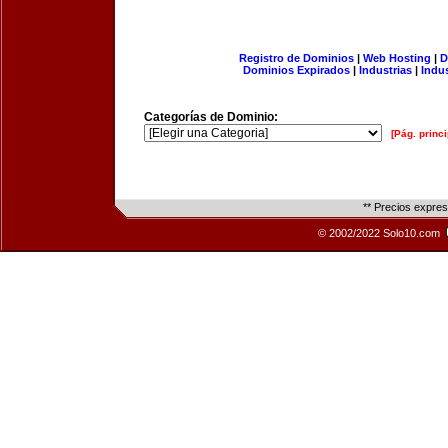
Registro de Dominios
|
Web Hosting
|
D
Dominios Expirados
|
Industrias
|
Indu
Categorías de Dominio:
[Pág. princi
** Precios expre
© 2002/2022 Solo10.com