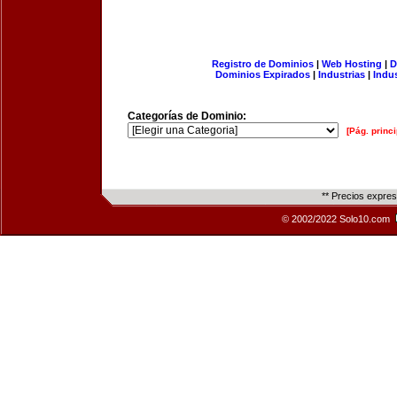
Registro de Dominios
|
Web Hosting
|
D
Dominios Expirados
|
Industrias
|
Indu
Categorías de Dominio:
[Pág. princi
** Precios expre
© 2002/2022 Solo10.com