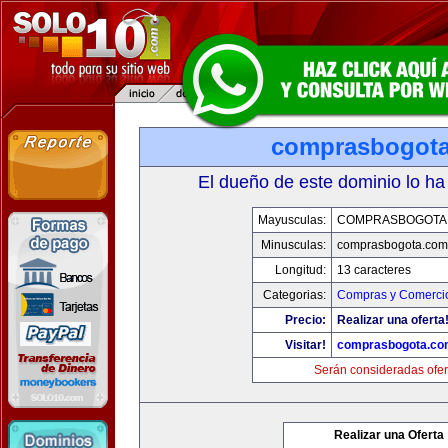
comprasbogot
El dueño de este dominio lo ha
Mayusculas:
COMPRASBOGOTA
Minusculas:
comprasbogota.com
Longitud:
13 caracteres
Categorias:
Compras y Comercio
Precio:
Realizar una oferta
Visitar!
comprasbogota.co
Serán consideradas ofer
Realizar una Oferta