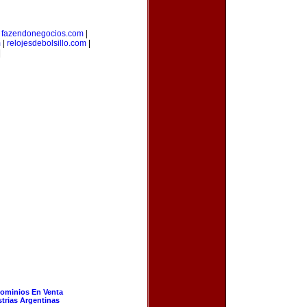
|
fazendonegocios.com
|
m
|
relojesdebolsillo.com
|
|
ominios En Venta
strias Argentinas