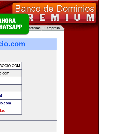
cio.com
GOCIO.COM
o.com
a!
io.com
tas