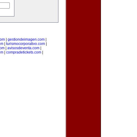
com
|
gestiondeimagen.com
|
om
|
turismocorporativo.com
|
com
|
avisosdeventa.com
|
om
|
compradetickets.com
|