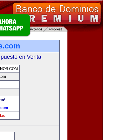
s.com
 puesto en Venta
RNOS.COM
.com
ta!
s.com
tas